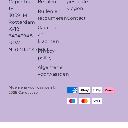
Betalen
gestelde
Copierhof
vragen
1E
Ruilen en
3059LM
retourneren
Contact
Rotterdam
Garantie
KVK:
en
64342948
klachten
BTW:
NL001140471B83
Privacy
policy
Algemene
voorwaarden
Algemene voorwaarden ©
2025
Candycase
.