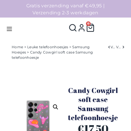
Gratis verzending vanaf €49,95 |
Verzending 2-3 werkdagen
0
Home
>
Leuke telefoonhoesjes
>
Samsung
Verleden
Volgend
Hoesjes
> Candy Cowgirl soft case Samsung
telefoonhoesje
Homepage
Telefoonhoesjes
Candy Cowgirl
Accessoires
soft case
Sale
Samsung
telefoonhoesje
Collecties
€
17,50