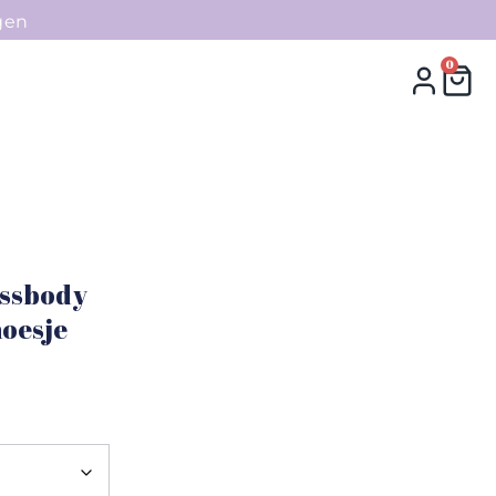
gen
0
0
Collecties
Contact
ossbody
oesje