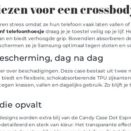
ezen voor een crossbod
en stress omdat ze hun telefoon vaak laten vallen of k
f telefoonhoesje
draag je je toestel veilig op je lijf.
 aan en biedt verhoogde grip. Bovendien absorberen 
chermen ze je Samsung optimaal tegen stoten en va
bescherming, dag na dag
r over beschadigingen. Deze case bestaat uit twee m
it biedt en flexibele, schokabsorberende TPU zijkante
en krassen, vallen en dagelijks gebruik. Zo blijft je 
 die opvalt
designs worden extra blij van de Candy Case Dot Espr
detailleerd en sterk van kleur. Het transparante effec