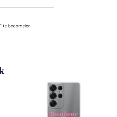
” te beoordelen
uk