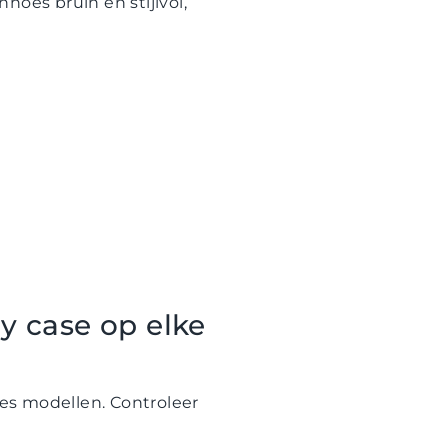
hoes bruin en stijlvol,
y case op elke
es modellen. Controleer