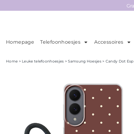
Gr
Homepage
Telefoonhoesjes
Accessoires
Ho
Homepage
Home
>
Leuke telefoonhoesjes
>
Samsung Hoesjes
> Candy Dot Esp
Telefoonhoesjes
Accessoires
Sale
Collecties
Contact