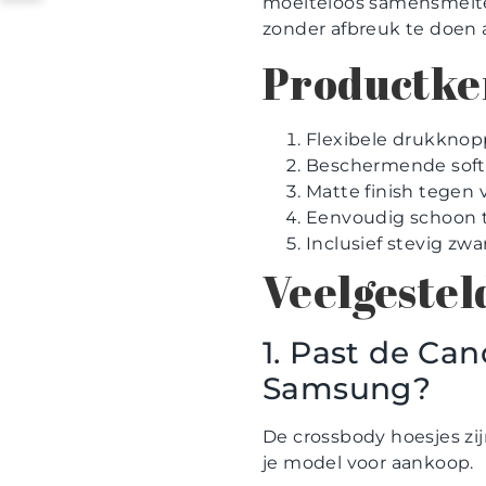
moeiteloos samensmelten 
zonder afbreuk te doen aa
Productke
Flexibele drukknop
Beschermende soft
Matte finish tegen
Eenvoudig schoon 
Inclusief stevig zw
Veelgestel
1. Past de Ca
Samsung?
De crossbody hoesjes zi
je model voor aankoop.