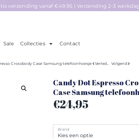
atis verzending vanaf €49,95 | Verzending 2-3 werkda
Sale
Collecties
Contact
mepage
Telefoonhoesjes
Accessoires
Sale
resso Crossbody Case Samsung telefoonhoesje
Verleden
Volgend
Candy Dot Espresso Cr
Case Samsung telefoonh
€
24,95
Brand