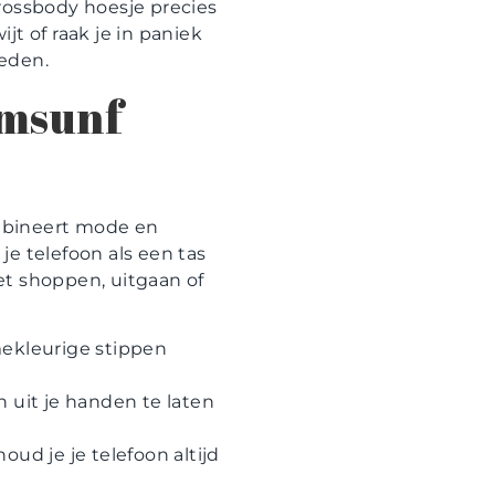
rossbody hoesje precies
jt of raak je in paniek
leden.
amsunf
bineert mode en
e telefoon als een tas
het shoppen, uitgaan of
mekleurige stippen
n uit je handen te laten
ud je je telefoon altijd