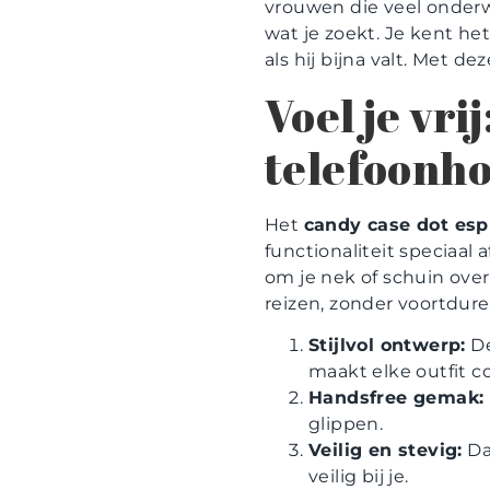
vrouwen die veel onderw
wat je zoekt. Je kent het
als hij bijna valt. Met d
Voel je vr
telefoonho
Het
candy case dot es
functionaliteit speciaal
om je nek of schuin over 
reizen, zonder voortdur
Stijlvol ontwerp:
De
maakt elke outfit c
Handsfree gemak:
glippen.
Veilig en stevig:
Da
veilig bij je.