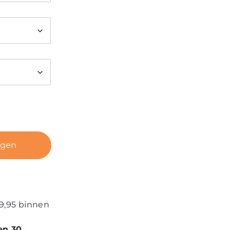
agen
9,95 binnen
en 30