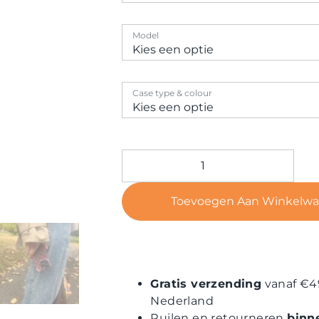
Model
Case type & colour
Toevoegen Aan Winkelw
Gratis verzending
vanaf €4
Nederland
Ruilen en retourneren
binn