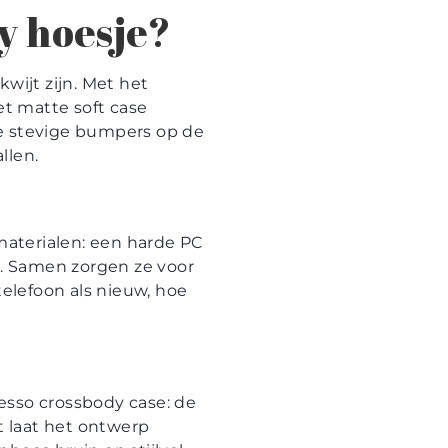
y hoesje?
wijt zijn. Met het
 Het matte soft case
de stevige bumpers op de
llen.
aterialen: een harde PC
n. Samen zorgen ze voor
telefoon als nieuw, hoe
esso crossbody case: de
t laat het ontwerp