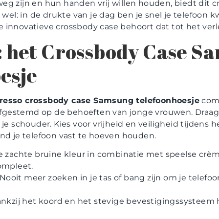
eg zijn en hun handen vrij willen houden, biedt dit c
 wel: in de drukte van je dag ben je snel je telefoon kwi
eze innovatieve crossbody case behoort dat tot het ver
ij: het Crossbody Case S
esje
presso crossbody case Samsung telefoonhoesje
com
 afgestemd op de behoeften van jonge vrouwen. Draag j
je schouder. Kies voor vrijheid en veiligheid tijdens 
end je telefoon vast te hoeven houden.
 zachte bruine kleur in combinatie met speelse crè
ompleet.
Nooit meer zoeken in je tas of bang zijn om je telefoo
nkzij het koord en het stevige bevestigingssysteem ho