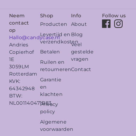
Neem
Shop
Info
Follow us
contact
Producten
About
op
Levertijd en
Blog
Hallo@candycase.nl
verzendkosten
Veel
Andries
Betalen
gestelde
Copierhof
vragen
1E
Ruilen en
3059LM
retourneren
Contact
Rotterdam
Garantie
KVK:
en
64342948
klachten
BTW:
NL001140471B83
Privacy
policy
Algemene
voorwaarden