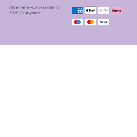
Algemene voorwaarden ©
2025
Candycase
.