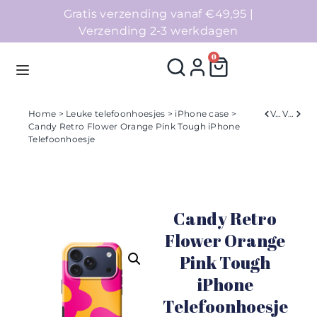
Gratis verzending vanaf €49,95 |
Verzending 2-3 werkdagen
0
Home
>
Leuke telefoonhoesjes
>
iPhone case
>
Verleden
Volgend
Candy Retro Flower Orange Pink Tough iPhone
Telefoonhoesje
Homepage
Telefoonhoesjes
Candy Retro
Accessoires
Flower Orange
Sale
Pink Tough
iPhone
Collecties
Telefoonhoesje