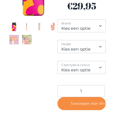
Contact
€
29,95
Brand
Model
Case type & colour
Toevoegen Aan Winkel