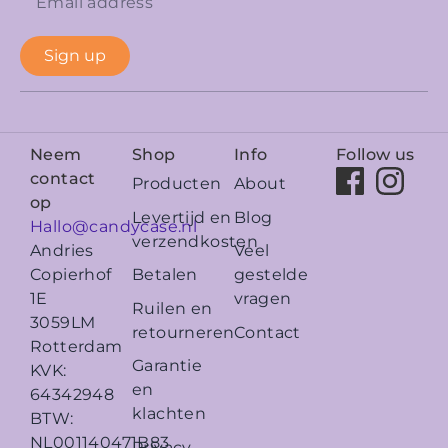
Sign up
Neem
Shop
Info
Follow us
contact
Producten
About
op
Levertijd en
Blog
Hallo@candycase.nl
verzendkosten
Veel
Andries
Betalen
gestelde
Copierhof
vragen
1E
Ruilen en
3059LM
retourneren
Contact
Rotterdam
Garantie
KVK:
en
64342948
klachten
BTW:
NL001140471B83
Privacy