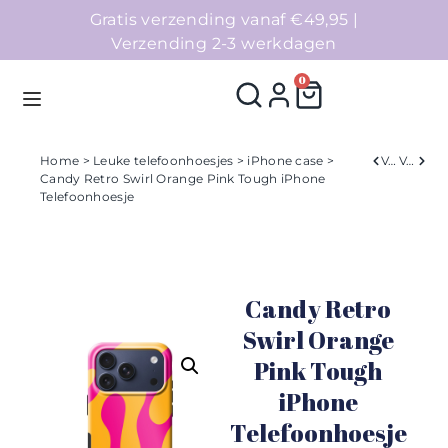
Gratis verzending vanaf €49,95 |
Verzending 2-3 werkdagen
0
Home
>
Leuke telefoonhoesjes
>
iPhone case
>
Verleden
Volgend
Candy Retro Swirl Orange Pink Tough iPhone
Telefoonhoesje
Homepage
Telefoonhoesjes
Candy Retro
Accessoires
Swirl Orange
Sale
Pink Tough
iPhone
Collecties
Telefoonhoesje