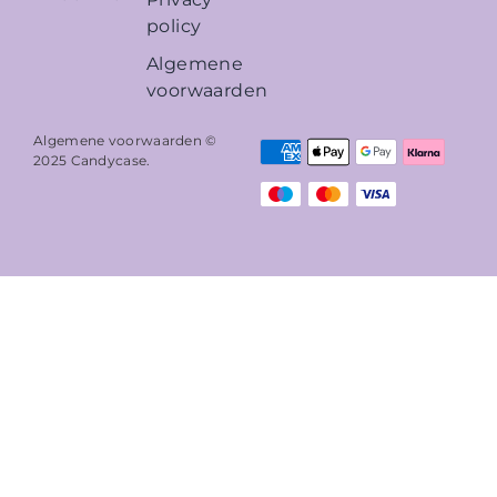
policy
Algemene
voorwaarden
Algemene voorwaarden ©
2025
Candycase
.