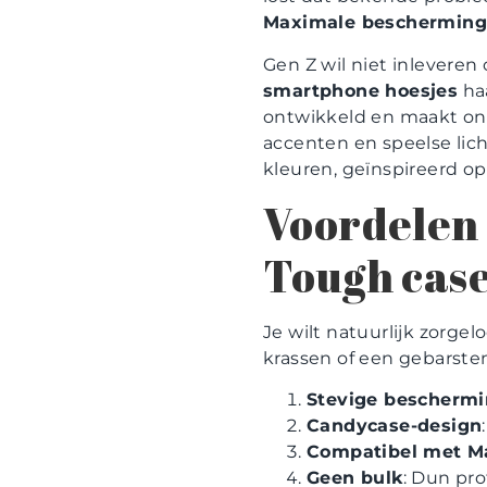
Maximale bescherming
Gen Z wil niet inleveren
smartphone hoesjes
haa
ontwikkeld en maakt on
accenten en speelse lic
kleuren, geïnspireerd op
Voordelen 
Tough cas
Je wilt natuurlijk zorg
krassen of een gebarst
Stevige bescherm
Candycase-design
Compatibel met M
Geen bulk
: Dun pro