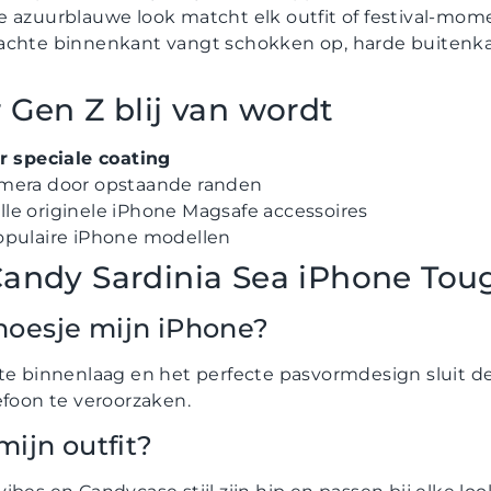
De azuurblauwe look matcht elk outfit of festival-mom
Zachte binnenkant vangt schokken op, harde buiten
 Gen Z blij van wordt
r speciale coating
mera door opstaande randen
le originele iPhone Magsafe accessoires
opulaire iPhone modellen
andy Sardinia Sea iPhone Tou
hoesje mijn iPhone?
hte binnenlaag en het perfecte pasvormdesign sluit de
efoon te veroorzaken.
mijn outfit?