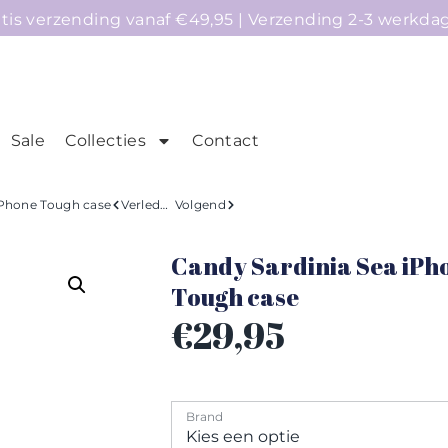
atis verzending vanaf €49,95 | Verzending 2-3 werkda
Sale
Collecties
Contact
mepage
Telefoonhoesjes
Accessoires
Sale
iPhone Tough case
Verleden
Volgend
Candy Sardinia Sea iPh
Tough case
€
29,95
Brand