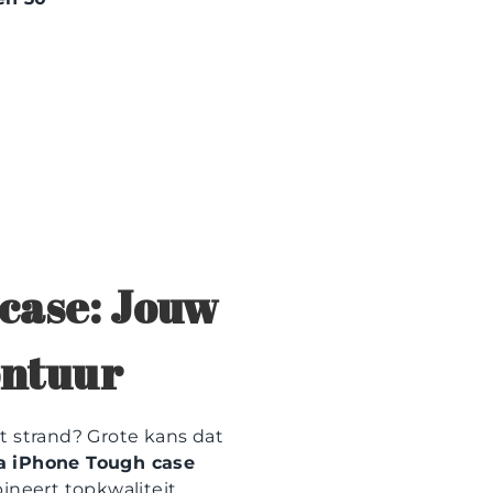
case: Jouw
ontuur
t strand? Grote kans dat
a iPhone Tough case
neert topkwaliteit,