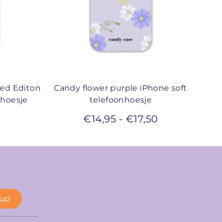
ted Editon
Candy flower purple iPhone soft
nhoesje
telefoonhoesje
€
14,95
-
€
17,50
 up