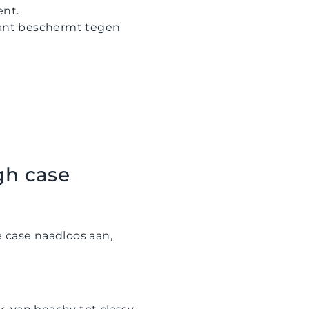
ent.
kant beschermt tegen
gh case
 case naadloos aan,