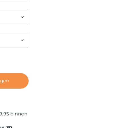
agen
9,95 binnen
en 30