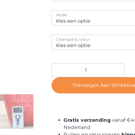
Model
Case type & colour
Toevoegen Aan Winkelw
Gratis verzending
vanaf €4
Nederland
Ruilen en retourneren
binn