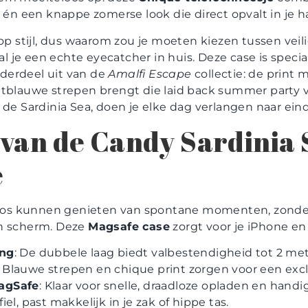
én een knappe zomerse look die direct opvalt in je h
 op stijl, dus waarom zou je moeten kiezen tussen vei
l je een echte eyecatcher in huis. Deze case is speci
derdeel uit van de
Amalfi Escape
collectie: de print
htblauwe strepen brengt die laid back summer party v
 de Sardinia Sea, doen je elke dag verlangen naar ei
van de Candy Sardinia 
e
eloos kunnen genieten van spontane momenten, zonde
en scherm. Deze
Magsafe case
zorgt voor je iPhone en
ing
: De dubbele laag biedt valbestendigheid tot 2 met
: Blauwe strepen en chique print zorgen voor een excl
agSafe
: Klaar voor snelle, draadloze opladen en handi
fiel, past makkelijk in je zak of hippe tas.