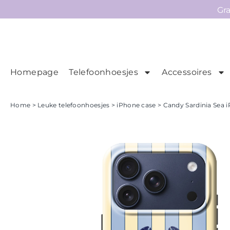
Gr
Homepage
Telefoonhoesjes
Accessoires
Ho
Homepage
Home
>
Leuke telefoonhoesjes
>
iPhone case
> Candy Sardinia Sea 
Telefoonhoesjes
Accessoires
Sale
Collecties
Contact