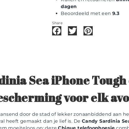
dagen
Beoordeeld met een
9.3
Share
inia Sea iPhone Tough 
 bescherming voor elk av
 dansend door de stad of lekker zonaanbiddend aan he
val heeft gemaakt dan je lief is. De
Candy Sardinia Se
eem moeiteloos op: deze
Chique telefoonhoesje
combi