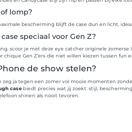
bes en Candycase stijl zijn hip en passen bij elke loo
 of lomp?
aximale bescherming blijft de case dun en licht, ide
case speciaal voor Gen Z?
ng, scoor je met deze eye catcher originele zomerse 
r chique Gen Z’ers die niet willen kiezen tussen fun e
 iPhone de show stelen?
f en zeg ja tegen een zomer vol mooie momenten zond
ugh case
biedt precies wat jij zoekt: stijl, beschermin
elefoon shinen als nooit tevoren.