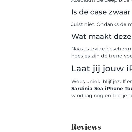
Absoluut! De deep blue vi
Is de case zwaar
Juist niet. Ondanks de m
Wat maakt deze 
Naast stevige beschermi
hoesjes zijn dé trend voo
Laat jij jouw
Wees uniek, blijf jezel
Sardinia Sea iPhone To
vandaag nog en laat je t
Reviews