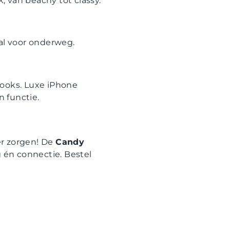
k, van beachy tot classy.
aal voor onderweg.
looks. Luxe iPhone
n functie.
er zorgen! De
Candy
g én connectie. Bestel