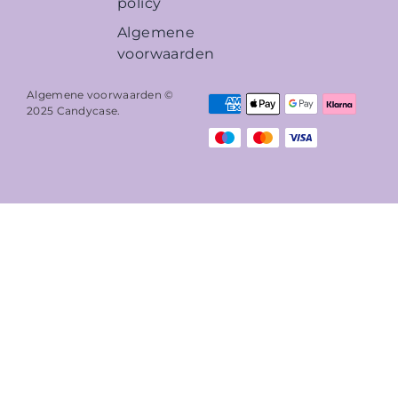
policy
Algemene
voorwaarden
Algemene voorwaarden ©
2025
Candycase
.