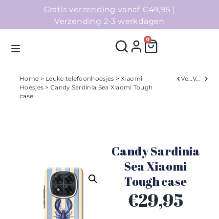
Gratis verzending vanaf €49,95 |
Verzending 2-3 werkdagen
0
Home
>
Leuke telefoonhoesjes
>
Xiaomi
Verleden
Volgend
Hoesjes
> Candy Sardinia Sea Xiaomi Tough
case
Homepage
Telefoonhoesjes
Candy Sardinia
Accessoires
Sea Xiaomi
Sale
Tough case
€
29,95
Collecties