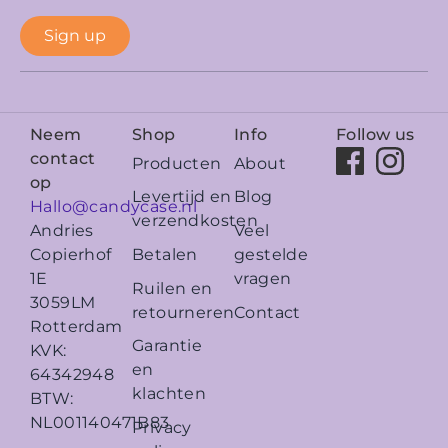
Sign up
Neem
Shop
Info
Follow us
contact
Producten
About
op
Levertijd en
Blog
Hallo@candycase.nl
verzendkosten
Veel
Andries
Betalen
gestelde
Copierhof
vragen
1E
Ruilen en
3059LM
retourneren
Contact
Rotterdam
Garantie
KVK:
en
64342948
klachten
BTW:
NL001140471B83
Privacy