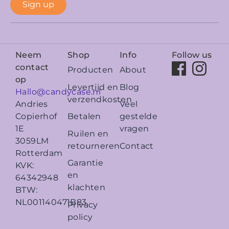
Sign up
Neem
Shop
Info
Follow us
contact
Producten
About
op
Levertijd en
Blog
Hallo@candycase.nl
verzendkosten
Veel
Andries
Betalen
gestelde
Copierhof
vragen
1E
Ruilen en
3059LM
retourneren
Contact
Rotterdam
Garantie
KVK:
en
64342948
klachten
BTW:
NL001140471B83
Privacy
policy