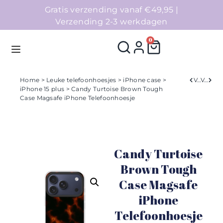
Gratis verzending vanaf €49,95 |
Verzending 2-3 werkdagen
0
Home
>
Leuke telefoonhoesjes
>
iPhone case
>
Verleden
Volgend
iPhone 15 plus
> Candy Turtoise Brown Tough
Case Magsafe iPhone Telefoonhoesje
Homepage
Telefoonhoesjes
Candy Turtoise
Accessoires
Brown Tough
Sale
Case Magsafe
iPhone
Collecties
Telefoonhoesje