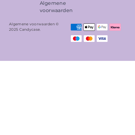
Algemene
voorwaarden
Algemene voorwaarden ©
2025
Candycase
.