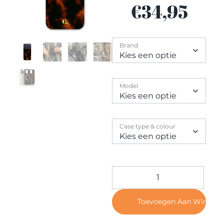
Contact
€
34,95
Brand
Model
Case type & colour
Toevoegen Aan Winkel