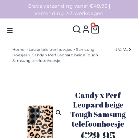
Gratis verzending vanaf €49,95 |
Verzending 2-3 werkdagen
0
Home
>
Leuke telefoonhoesjes
>
Samsung
Verleden
Volgend
Hoesjes
> Candy x Perf Leopard beige Tough
Samsung telefoonhoesje
Homepage
Telefoonhoesjes
Candy x Perf
Accessoires
Leopard beige
Sale
Tough Samsung
telefoonhoesje
Collecties
€
29,95