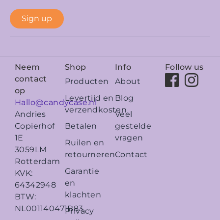
Sign up
Neem
Shop
Info
Follow us
contact
Producten
About
op
Levertijd en
Blog
Hallo@candycase.nl
verzendkosten
Veel
Andries
Betalen
gestelde
Copierhof
vragen
1E
Ruilen en
3059LM
retourneren
Contact
Rotterdam
Garantie
KVK:
en
64342948
klachten
BTW:
NL001140471B83
Privacy