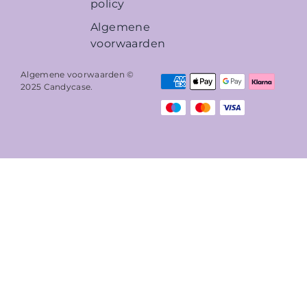
policy
Algemene
voorwaarden
Algemene voorwaarden ©
2025
Candycase
.