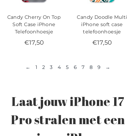
Candy Cherry On Top
Candy Doodle Multi
Soft Case iPhone
iPhone soft case
Telefoonhoesje
telefoonhoesje
€
17,50
€
17,50
←
1
2
3
4
5
6
7
8
9
→
Laat jouw iPhone 17
Pro stralen met een