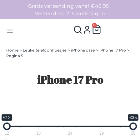
Gratis verzending vanaf €49,95 |
Verzending 2-3 werkdagen
0
Home
>
Leuke telefoonhoesjes
>
iPhone case
>
iPhone 17 Pro
>
Pagina 5
Homepage
iPhone 17 Pro
Telefoonhoesjes
Accessoires
Sale
€12
€35
Collecties
12
18
24
29
35