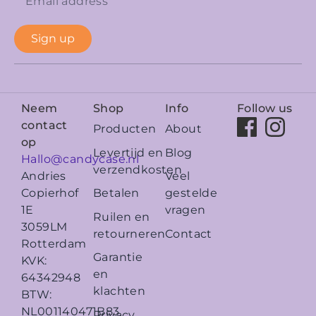
Sign up
Neem
Shop
Info
Follow us
contact
Producten
About
op
Levertijd en
Blog
Hallo@candycase.nl
verzendkosten
Veel
Andries
Betalen
gestelde
Copierhof
vragen
1E
Ruilen en
3059LM
retourneren
Contact
Rotterdam
Garantie
KVK:
en
64342948
klachten
BTW:
NL001140471B83
Privacy