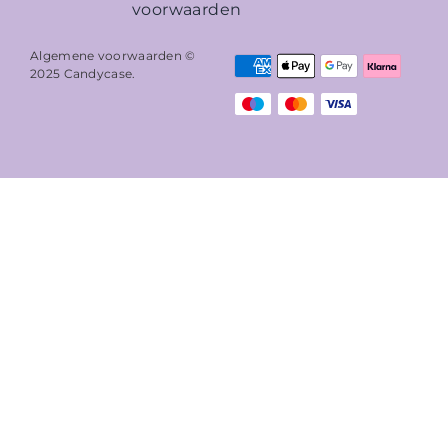
voorwaarden
Algemene voorwaarden ©
2025
Candycase
.