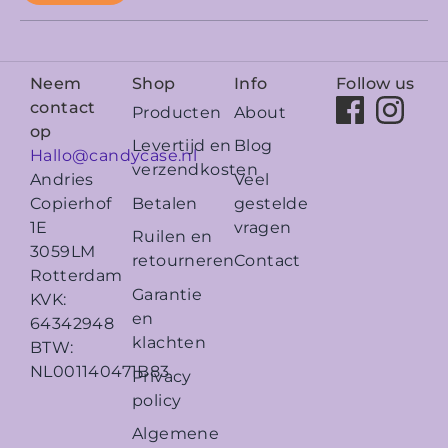
Neem
Shop
Info
Follow us
contact
Producten
About
op
Levertijd en
Blog
Hallo@candycase.nl
verzendkosten
Veel
Andries
Betalen
gestelde
Copierhof
vragen
1E
Ruilen en
3059LM
retourneren
Contact
Rotterdam
Garantie
KVK:
en
64342948
klachten
BTW:
NL001140471B83
Privacy
policy
Algemene