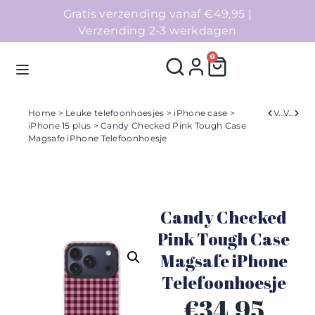
Gratis verzending vanaf €49,95 |
Verzending 2-3 werkdagen
0
Home
>
Leuke telefoonhoesjes
>
iPhone case
>
Verleden
Volgend
iPhone 15 plus
> Candy Checked Pink Tough Case
Magsafe iPhone Telefoonhoesje
Homepage
Telefoonhoesjes
Candy Checked
Accessoires
Pink Tough Case
Sale
Magsafe iPhone
Telefoonhoesje
Collecties
€
34,95