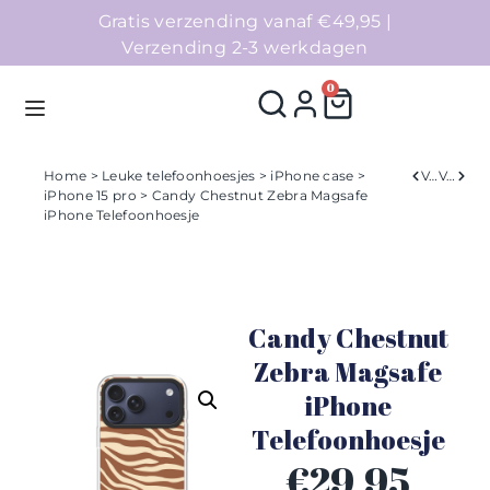
Gratis verzending vanaf €49,95 |
Verzending 2-3 werkdagen
0
Home
>
Leuke telefoonhoesjes
>
iPhone case
>
Verleden
Volgend
iPhone 15 pro
> Candy Chestnut Zebra Magsafe
iPhone Telefoonhoesje
Homepage
Telefoonhoesjes
Candy Chestnut
Accessoires
Zebra Magsafe
Sale
iPhone
Telefoonhoesje
Collecties
€
29,95