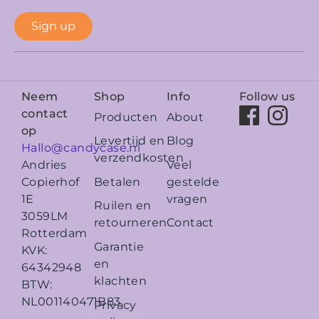
Sign up
Neem
Shop
Info
Follow us
contact
Producten
About
op
Levertijd en
Blog
Hallo@candycase.nl
verzendkosten
Veel
Andries
Betalen
gestelde
Copierhof
vragen
1E
Ruilen en
3059LM
retourneren
Contact
Rotterdam
Garantie
KVK:
en
64342948
klachten
BTW:
NL001140471B83
Privacy