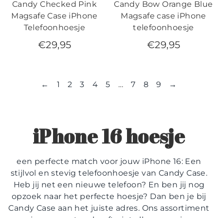
Candy Checked Pink
Candy Bow Orange Blue
Magsafe Case iPhone
Magsafe case iPhone
Telefoonhoesje
telefoonhoesje
€
29,95
€
29,95
←
1
2
3
4
5
…
7
8
9
→
iPhone 16 hoesje
een perfecte match voor jouw iPhone 16: Een
stijlvol en stevig telefoonhoesje van Candy Case.
Heb jij net een nieuwe telefoon? En ben jij nog
opzoek naar het perfecte hoesje? Dan ben je bij
Candy Case aan het juiste adres. Ons assortiment