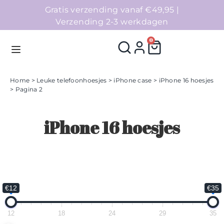
Gratis verzending vanaf €49,95 |
Verzending 2-3 werkdagen
0
Home
>
Leuke telefoonhoesjes
>
iPhone case
>
iPhone 16 hoesjes
> Pagina 2
Homepage
iPhone 16 hoesjes
Telefoonhoesjes
Accessoires
Sale
€12
€35
Collecties
12
18
24
29
35