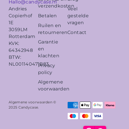
Hallo@candycase.nl
verzendkosten
Veel
Andries
Betalen
gestelde
Copierhof
vragen
1E
Ruilen en
3059LM
retourneren
Contact
Rotterdam
Garantie
KVK:
en
64342948
klachten
BTW:
NL001140471B83
Privacy
policy
Algemene
voorwaarden
Algemene voorwaarden ©
2025
Candycase
.