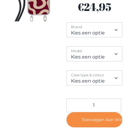
Contact
€
24,95
Brand
Model
Case type & colour
Toevoegen Aan Winkel