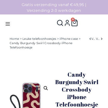
Gratis verzending vanaf €49,95 |
Verzending 2-3 werkdagen
0
Home
>
Leuke telefoonhoesjes
>
iPhone case
>
Verleden
Volgend
Candy Burgundy Swirl Crossbody iPhone
Telefoonhoesje
Homepage
Telefoonhoesjes
Candy
Accessoires
Burgundy Swirl
Sale
Crossbody
iPhone
Collecties
Telefoonhoesje