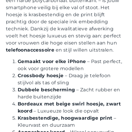
een harde polycarbonaat buitenkant – is jouw
smartphone veilig bij elke val of stoot. Het
hoesje is krasbestendig en de print blijft
prachtig door de speciale ink embedding
techniek. Dankzij de kwalitatieve afwerking
voelt het hoesje luxueus en stevig aan: perfect
voor vrouwen die hoge eisen stellen aan hun
telefoonaccessoire
en stijl willen uitstralen.
Gemaakt voor elke iPhone
– Past perfect,
ook voor grotere modellen
Crossbody hoesje
– Draag je telefoon
stijlvol als tas of sling
Dubbele bescherming
– Zacht rubber en
harde buitenzijde
Bordeaux met beige swirl hoesje, zwart
koord
– Luxueuze look die opvalt
Krasbestendige, hoogwaardige print
–
Kleurvast en duurzaam