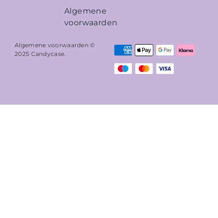
Algemene
voorwaarden
Algemene voorwaarden ©
2025
Candycase
.