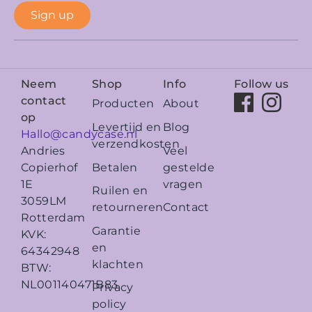
Sign up
Neem
Shop
Info
Follow us
contact
Producten
About
op
Levertijd en
Blog
Hallo@candycase.nl
verzendkosten
Veel
Andries
Betalen
gestelde
Copierhof
vragen
1E
Ruilen en
3059LM
retourneren
Contact
Rotterdam
Garantie
KVK:
en
64342948
klachten
BTW:
NL001140471B83
Privacy
policy