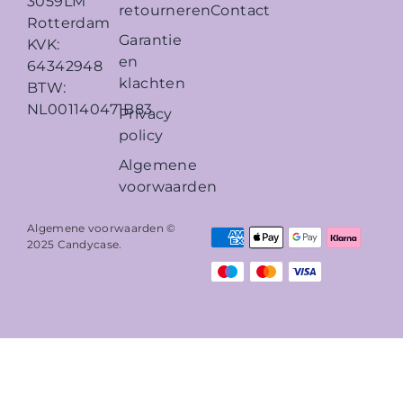
3059LM
retourneren
Contact
Rotterdam
Garantie
KVK:
en
64342948
klachten
BTW:
NL001140471B83
Privacy
policy
Algemene
voorwaarden
Algemene voorwaarden ©
2025
Candycase
.