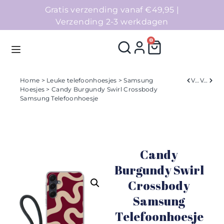
Gratis verzending vanaf €49,95 |
Verzending 2-3 werkdagen
0
Home
>
Leuke telefoonhoesjes
>
Samsung
Verleden
Volgend
Hoesjes
> Candy Burgundy Swirl Crossbody
Samsung Telefoonhoesje
Homepage
Telefoonhoesjes
Candy
Accessoires
Burgundy Swirl
Sale
Crossbody
Samsung
Collecties
Telefoonhoesje