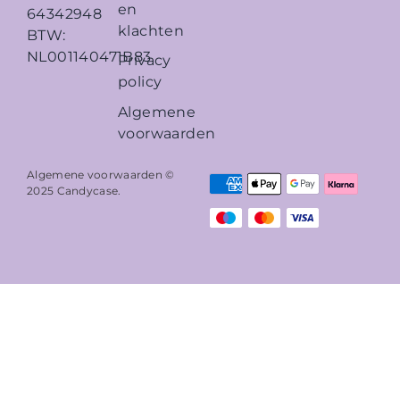
en
64342948
klachten
BTW:
NL001140471B83
Privacy
policy
Algemene
voorwaarden
Algemene voorwaarden ©
2025
Candycase
.