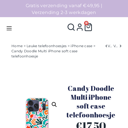
Gratis verzending vanaf €49,95 |
Verzending 2-3 werkdagen
0
Home
>
Leuke telefoonhoesjes
>
iPhone case
>
Verleden
Volgend
Candy Doodle Multi iPhone soft case
telefoonhoesje
Homepage
Telefoonhoesjes
Candy Doodle
Accessoires
Multi iPhone
Sale
soft case
telefoonhoesje
Collecties
€
17,50