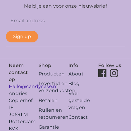
Meld je aan voor onze nieuwsbrief
Sign up
Neem
Shop
Info
Follow us
contact
Producten
About
op
Levertijd en
Blog
Hallo@candycase.nl
verzendkosten
Veel
Andries
Betalen
gestelde
Copierhof
vragen
1E
Ruilen en
3059LM
retourneren
Contact
Rotterdam
Garantie
KVK: