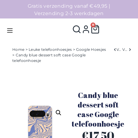
Gratis verzending vanaf €49,95 |
Verzending 2-3 werkdagen
0
Home
>
Leuke telefoonhoesjes
>
Google Hoesjes
Verleden
Volgend
> Candy blue dessert soft case Google
telefoonhoesje
Homepage
Telefoonhoesjes
Candy blue
Accessoires
dessert soft
Sale
case Google
telefoonhoesje
Collecties
€
17,50