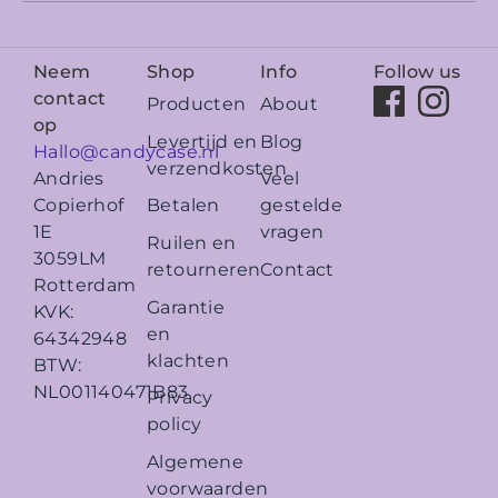
Neem
Shop
Info
Follow us
contact
Producten
About
op
Levertijd en
Blog
Hallo@candycase.nl
verzendkosten
Veel
Andries
Betalen
gestelde
Copierhof
vragen
1E
Ruilen en
3059LM
retourneren
Contact
Rotterdam
Garantie
KVK:
en
64342948
klachten
BTW:
NL001140471B83
Privacy
policy
Algemene
voorwaarden