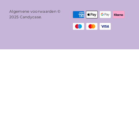
Algemene voorwaarden ©
2025
Candycase
.