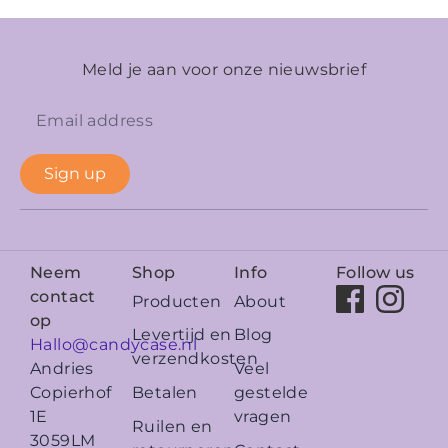
Meld je aan voor onze nieuwsbrief
Sign up
Neem
Shop
Info
Follow us
contact
Producten
About
op
Levertijd en
Blog
Hallo@candycase.nl
verzendkosten
Veel
Andries
Betalen
gestelde
Copierhof
vragen
1E
Ruilen en
3059LM