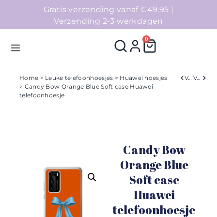
Gratis verzending vanaf €49,95 |
Verzending 2-3 werkdagen
0
Home
>
Leuke telefoonhoesjes
>
Huawei hoesjes
Verleden
Volgend
> Candy Bow Orange Blue Soft case Huawei
telefoonhoesje
Homepage
Telefoonhoesjes
Candy Bow
Accessoires
Orange Blue
Sale
Soft case
Huawei
Collecties
telefoonhoesje