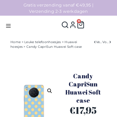
Gratis verzending vanaf €49,95 |
Verzending 2-3 werkdagen
0
Home
>
Leuke telefoonhoesjes
>
Huawei
Verleden
Volgend
hoesjes
> Candy CapriSun Huawei Soft case
Homepage
Telefoonhoesjes
Candy
Accessoires
CapriSun
Huawei Soft
Sale
case
Collecties
€
17,95