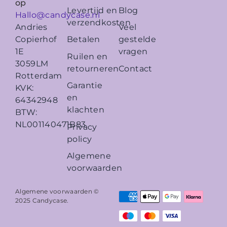
op
Levertijd en
Blog
Hallo@candycase.nl
verzendkosten
Veel
Andries
Betalen
gestelde
Copierhof
vragen
1E
Ruilen en
3059LM
retourneren
Contact
Rotterdam
Garantie
KVK:
en
64342948
klachten
BTW:
NL001140471B83
Privacy
policy
Algemene
voorwaarden
Algemene voorwaarden ©
2025
Candycase
.