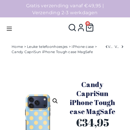
Gratis verzending vanaf €49,95 |
Verzending 2-3 werkdagen
0
Home
>
Leuke telefoonhoesjes
>
iPhone case
>
Verleden
Volgend
Candy CapriSun iPhone Tough case MagSafe
Homepage
Telefoonhoesjes
Candy
Accessoires
CapriSun
iPhone Tough
Sale
case MagSafe
Collecties
€
34,95