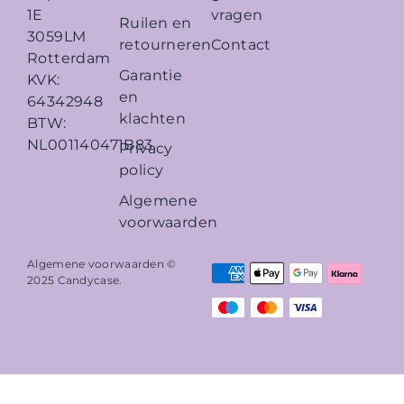
vragen
1E
Ruilen en
3059LM
retourneren
Contact
Rotterdam
Garantie
KVK:
en
64342948
klachten
BTW:
NL001140471B83
Privacy
policy
Algemene
voorwaarden
Algemene voorwaarden ©
2025
Candycase
.