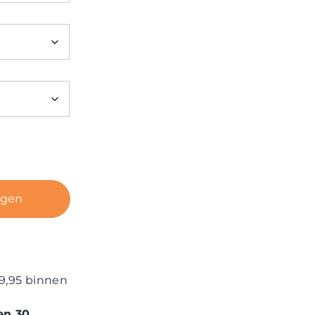
agen
9,95 binnen
en 30