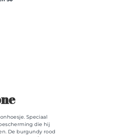
one
onhoesje. Speciaal
bescherming die hij
oen. De burgundy rood