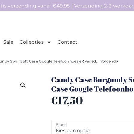
atis verzending vanaf €49,95 | Verzending 2-3 werkda
Sale
Collecties
Contact
mepage
Telefoonhoesjes
Accessoires
Sale
ndy Swirl Soft Case Google Telefoonhoesje
Verleden
Volgend
Candy Case Burgundy Sw
Case Google Telefoonho
€
17,50
Brand