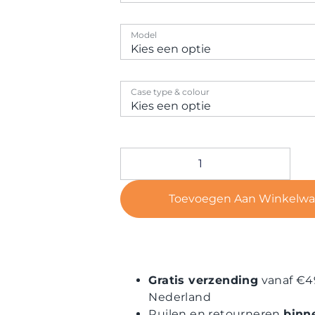
Model
Case type & colour
Toevoegen Aan Winkelw
Gratis verzending
vanaf €4
Nederland
Ruilen en retourneren
binn