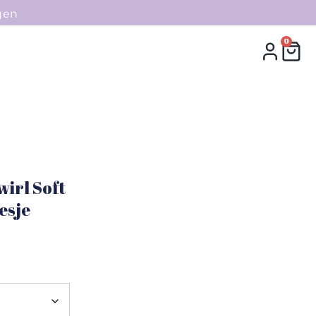
gen
0
0
Collecties
Contact
irl Soft
esje