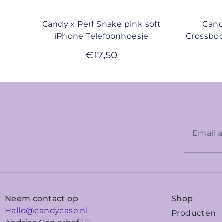
Candy x Perf Snake pink soft
Cand
iPhone Telefoonhoesje
Crossbod
€
17,50
Neem contact op
Shop
Hallo@candycase.nl
Producten