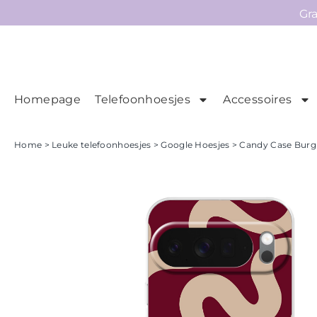
Gr
Homepage
Telefoonhoesjes
Accessoires
Ho
Homepage
Home
>
Leuke telefoonhoesjes
>
Google Hoesjes
> Candy Case Burgu
Telefoonhoesjes
Accessoires
Sale
Collecties
Contact