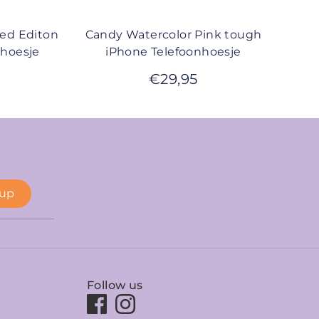
ted Editon
Candy Watercolor Pink tough
nhoesje
iPhone Telefoonhoesje
€
29,95
 up
Follow us