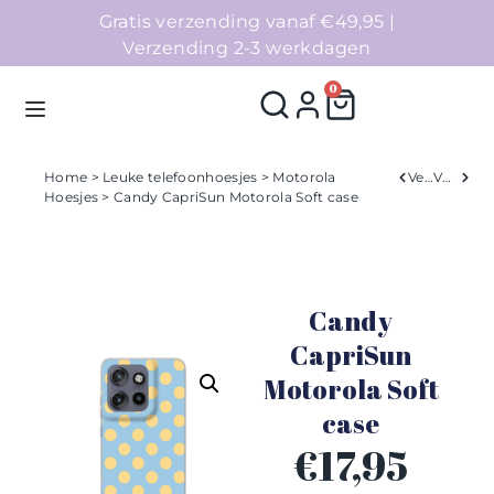
Gratis verzending vanaf €49,95 |
Verzending 2-3 werkdagen
0
Home
>
Leuke telefoonhoesjes
>
Motorola
Verleden
Volgend
Hoesjes
> Candy CapriSun Motorola Soft case
Homepage
Telefoonhoesjes
Candy
Accessoires
CapriSun
Motorola Soft
Sale
case
Collecties
€
17,95