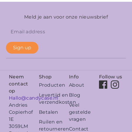
Meld je aan voor onze nieuwsbrief
Sign up
Neem
Shop
Info
Follow us
contact
Producten
About
op
Levertijd en
Blog
Hallo@candycase.nl
verzendkosten
Veel
Andries
Betalen
gestelde
Copierhof
vragen
1E
Ruilen en
3059LM
retourneren
Contact