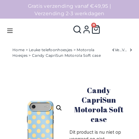
Gratis verzending vanaf €49,95 |
Verzending 2-3 werkdagen
0
Home
>
Leuke telefoonhoesjes
>
Motorola
Verleden
Volgend
Hoesjes
> Candy CapriSun Motorola Soft case
Homepage
Telefoonhoesjes
Candy
Accessoires
CapriSun
Motorola Soft
Sale
case
Collecties
Dit product is nu niet op
voorraad en niet