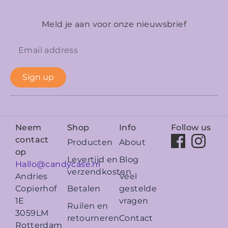
Meld je aan voor onze nieuwsbrief
Sign up
Neem
Shop
Info
Follow us
contact
Producten
About
op
Levertijd en
Blog
Hallo@candycase.nl
verzendkosten
Veel
Andries
Betalen
gestelde
Copierhof
vragen
1E
Ruilen en
3059LM
retourneren
Contact
Rotterdam