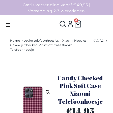
Gratis verzending vanaf €49,95 |
Verzending 2-3 werkdagen
0
Home
>
Leuke telefoonhoesjes
>
Xiaomi Hoesjes
Verleden
Volgend
> Candy Checked Pink Soft Case Xiaomi
Telefoonhoesje
Homepage
Telefoonhoesjes
Candy Checked
Accessoires
Pink Soft Case
Sale
Xiaomi
Telefoonhoesje
Collecties
€
14,95