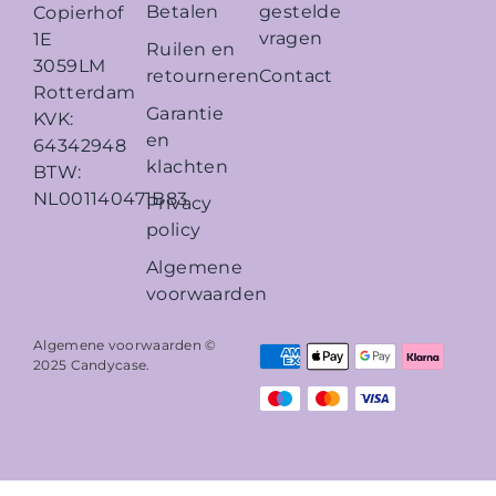
Betalen
gestelde
Copierhof
vragen
1E
Ruilen en
3059LM
retourneren
Contact
Rotterdam
Garantie
KVK:
en
64342948
klachten
BTW:
NL001140471B83
Privacy
policy
Algemene
voorwaarden
Algemene voorwaarden ©
2025
Candycase
.