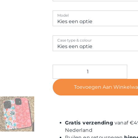
Model
Case type & colour
Toevoegen Aan Winkelw
Gratis verzending
vanaf €4
Nederland
Ruilen en retourneren
binn