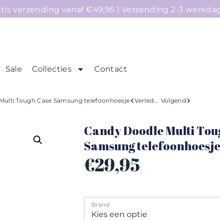
atis verzending vanaf €49,95 | Verzending 2-3 werkda
Sale
Collecties
Contact
mepage
Telefoonhoesjes
Accessoires
Sale
Multi Tough Case Samsung telefoonhoesje
Verleden
Volgend
Candy Doodle Multi Tou
Samsung telefoonhoesj
€
29,95
Brand