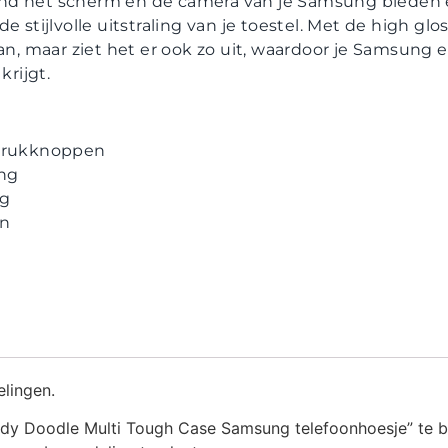
nd het scherm en de camera van je Samsung bieden 
e stijlvolle uitstraling van je toestel. Met de high glo
an, maar ziet het er ook zo uit, waardoor je Samsung ee
rijgt.
 drukknoppen
ng
ng
en
elingen.
dy Doodle Multi Tough Case Samsung telefoonhoesje” te 