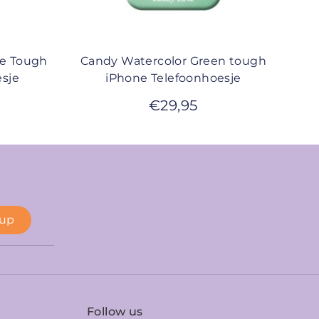
le Tough
Candy Watercolor Green tough
sje
iPhone Telefoonhoesje
€
29,95
 up
Follow us