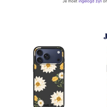
Je moet
ingelogd zijn
om
J