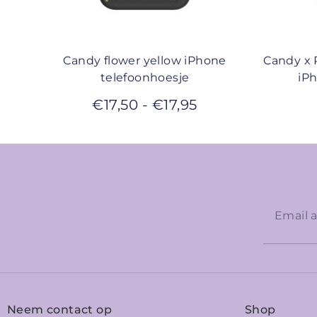
Candy flower yellow iPhone
Candy x 
telefoonhoesje
iP
€
17,50
-
€
17,95
Neem contact op
Shop