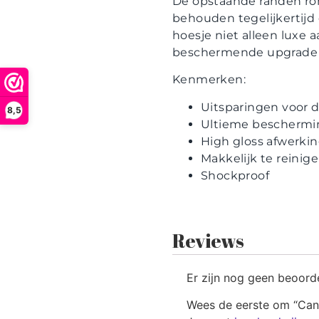
De opstaande randen ro
behouden tegelijkertijd d
hoesje niet alleen luxe a
beschermende upgrade k
Kenmerken:
Uitsparingen voor
8,5
Ultieme beschermi
High gloss afwerki
Makkelijk te reinig
Shockproof
Reviews
Er zijn nog geen beoord
Wees de eerste om “Can