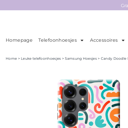
Gr
Homepage
Telefoonhoesjes
Accessoires
Ho
Homepage
Home
>
Leuke telefoonhoesjes
>
Samsung Hoesjes
> Candy Doodle 
Telefoonhoesjes
Accessoires
Sale
Collecties
Contact