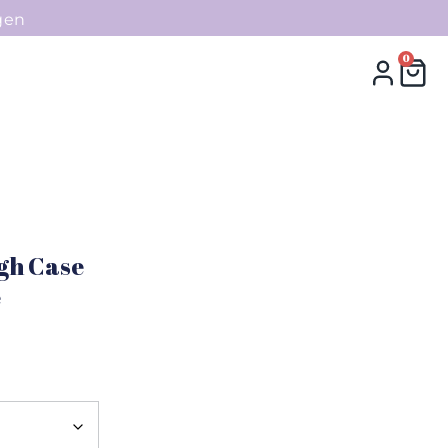
gen
0
0
Collecties
Contact
gh Case
e