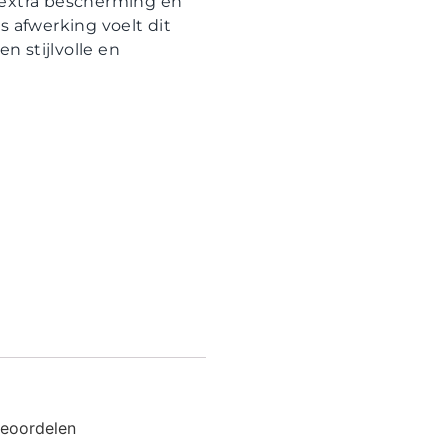
extra bescherming en
ss afwerking voelt dit
n stijlvolle en
beoordelen