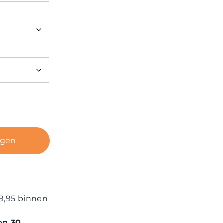
agen
9,95 binnen
en 30