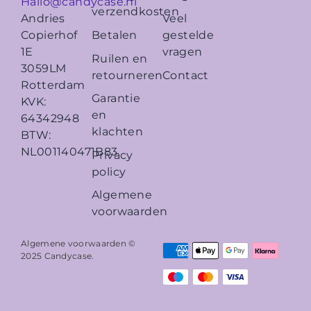
Hallo@candycase.nl
verzendkosten
Veel
Andries
Betalen
gestelde
Copierhof
vragen
1E
Ruilen en
3059LM
retourneren
Contact
Rotterdam
Garantie
KVK:
en
64342948
klachten
BTW:
NL001140471B83
Privacy
policy
Algemene
voorwaarden
Algemene voorwaarden ©
2025
Candycase
.