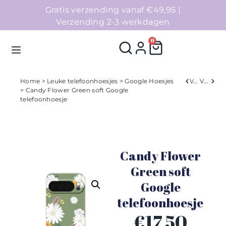
Gratis verzending vanaf €49,95 |
Verzending 2-3 werkdagen
0
Home
>
Leuke telefoonhoesjes
>
Google Hoesjes
Verleden
Volgend
> Candy Flower Green soft Google
telefoonhoesje
Homepage
Telefoonhoesjes
Candy Flower
Accessoires
Green soft
Sale
Google
telefoonhoesje
Collecties
€
17,50