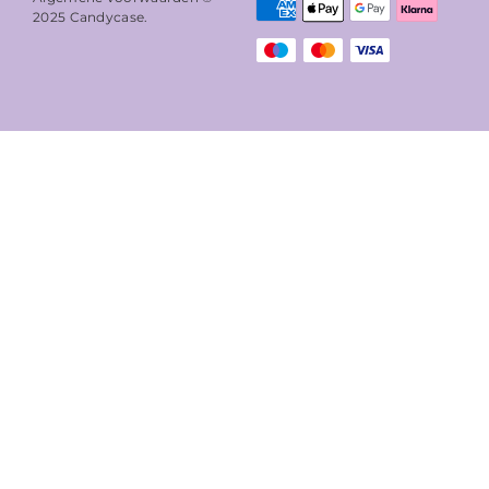
2025
Candycase
.