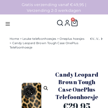
Gratis verzending vanaf €49,95 |
Verzending 2-3 werkdagen
0
Home
>
Leuke telefoonhoesjes
>
Oneplus hoesjes
Verleden
Volgend
> Candy Leopard Brown Tough Case OnePlus
Telefoonhoesje
Homepage
Telefoonhoesjes
Candy Leopard
Accessoires
Brown Tough
Sale
Case OnePlus
Telefoonhoesje
Collecties
€
29,95