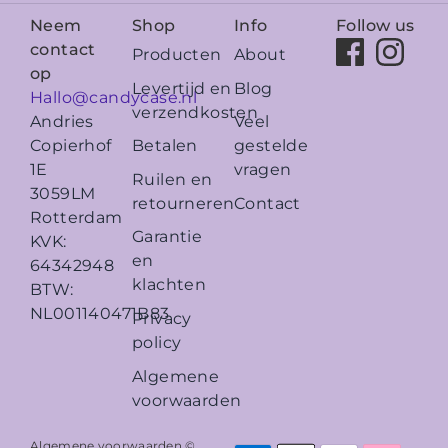
Neem
Shop
Info
Follow us
contact
Producten
About
op
Levertijd en
Blog
Hallo@candycase.nl
verzendkosten
Veel
Andries
Betalen
gestelde
Copierhof
vragen
1E
Ruilen en
3059LM
retourneren
Contact
Rotterdam
Garantie
KVK:
en
64342948
klachten
BTW:
NL001140471B83
Privacy
policy
Algemene
voorwaarden
Algemene voorwaarden ©