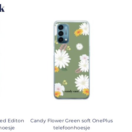
uk
ted Editon
Candy Flower Green soft OnePlus
hoesje
telefoonhoesje