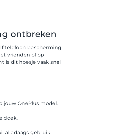
ag ontbreken
lf telefoon bescherming
 met vrienden of op
nt is dit hoesje vaak snel
 op jouw OnePlus model.
e doek.
ij alledaags gebruik