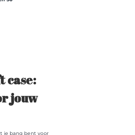
t case:
or jouw
t je bang bent voor