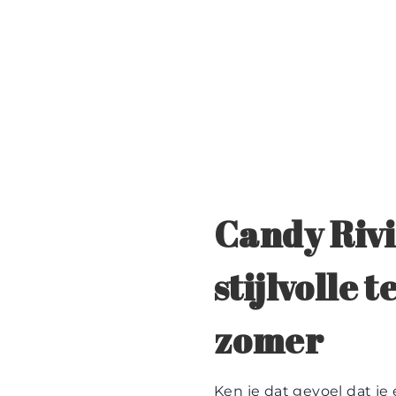
Candy Rivi
stijlvolle
zomer
Ken je dat gevoel dat j