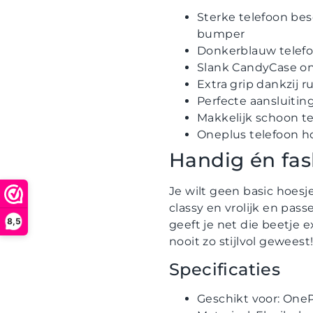
Sterke telefoon bes
bumper
Donkerblauw telefo
Slank CandyCase on
Extra grip dankzij 
Perfecte aansluitin
Makkelijk schoon t
Oneplus telefoon ho
Handig én fa
Je wilt geen basic hoesj
classy en vrolijk en passe
8,5
geeft je net die beetje 
nooit zo stijlvol geweest
Specificaties
Geschikt voor: One