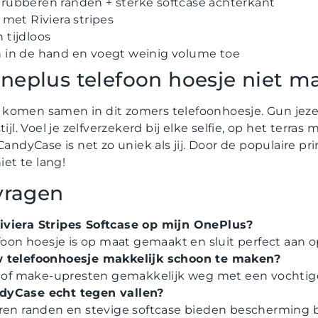
e, rubberen randen + sterke softcase achterkant
met Riviera stripes
n tijdloos
ijn in de hand en voegt weinig volume toe
neplus telefoon hoesje niet m
komen samen in dit zomers telefoonhoesje. Gun jeze
ijl. Voel je zelfverzekerd bij elke selfie, op het terras
CandyCase is net zo uniek als jij. Door de populaire pri
iet te lang!
vragen
viera Stripes Softcase op mijn OnePlus?
efoon hoesje is op maat gemaakt en sluit perfect aan
w telefoonhoesje makkelijk schoon te maken?
il of make-upresten gemakkelijk weg met een vochtig
dyCase echt tegen vallen?
ren randen en stevige softcase bieden bescherming b