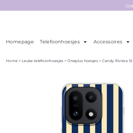
Gr
Homepage
Telefoonhoesjes
Accessoires
Ho
Homepage
Home
>
Leuke telefoonhoesjes
>
Oneplus hoesjes
> Candy Riviera St
Telefoonhoesjes
Accessoires
Sale
Collecties
Contact