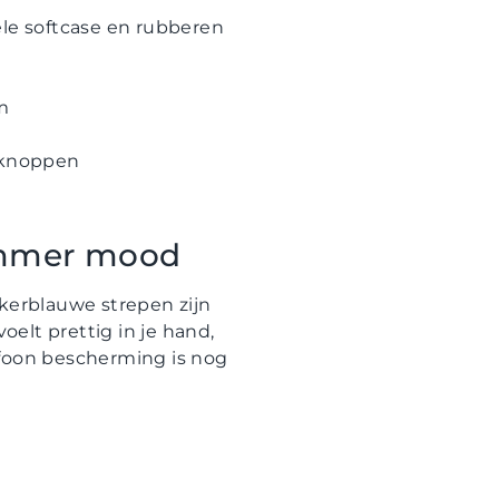
ele softcase en rubberen
m
e knoppen
ummer mood
nkerblauwe strepen zijn
voelt prettig in je hand,
lefoon bescherming is nog