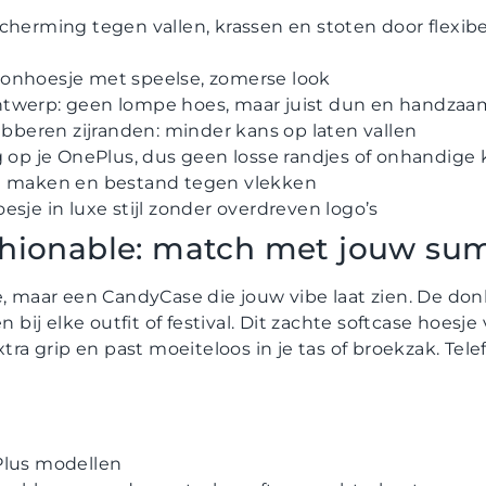
cherming tegen vallen, krassen en stoten door flexib
onhoesje met speelse, zomerse look
twerp: geen lompe hoes, maar juist dun en handzaa
rubberen zijranden: minder kans op laten vallen
g op je OnePlus, dus geen losse randjes of onhandig
e maken en bestand tegen vlekken
esje in luxe stijl zonder overdreven logo’s
shionable: match met jouw s
e, maar een CandyCase die jouw vibe laat zien. De do
n bij elke outfit of festival. Dit zachte softcase hoesje 
extra grip en past moeiteloos in je tas of broekzak. Te
!
Plus modellen