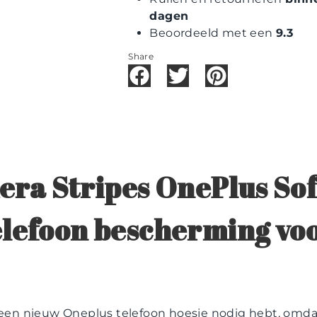
dagen
Beoordeeld met een
9.3
Share
era Stripes OnePlus Sof
 telefoon bescherming vo
e een nieuw Oneplus telefoon hoesje nodig hebt, omda