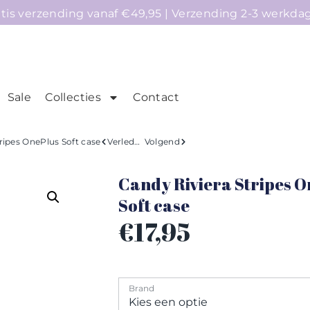
atis verzending vanaf €49,95 | Verzending 2-3 werkda
Sale
Collecties
Contact
mepage
Telefoonhoesjes
Accessoires
Sale
ripes OnePlus Soft case
Verleden
Volgend
Candy Riviera Stripes O
Soft case
€
17,95
Brand