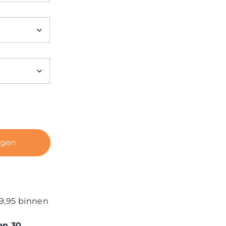
agen
9,95 binnen
en 30