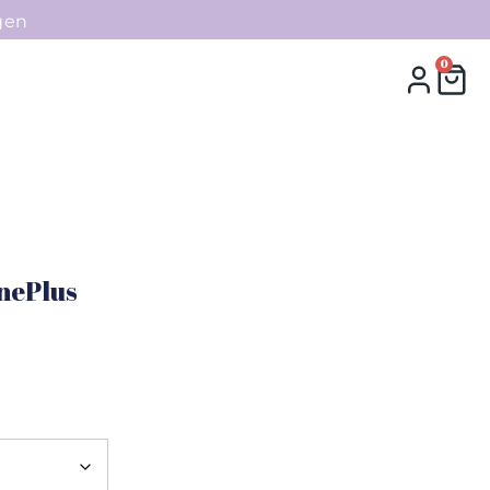
gen
0
0
Collecties
Contact
nePlus