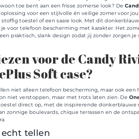
gewoon toe bent aan een frisse zomerse look? De
Candy
 oplossing voor een stijlvolle én veilige zomer voor j
toffig toestel of een saaie look. Met dit donkerblauw
s je voor telefoon bescherming met karakter. Het zom
een praktisch, slank design zodat jij zonder zorgen j
ezen voor de Candy Riv
ePlus Soft case?
llen niet alleen telefoon bescherming, maar ook een 
lefoon niet verstoppen, maar met trots laten zien. De
One
 toestel direct op, met de inspirerende donkerblauwe 
aan zonnige boulevards, chique terrassen en de ontsp
ra.
echt tellen