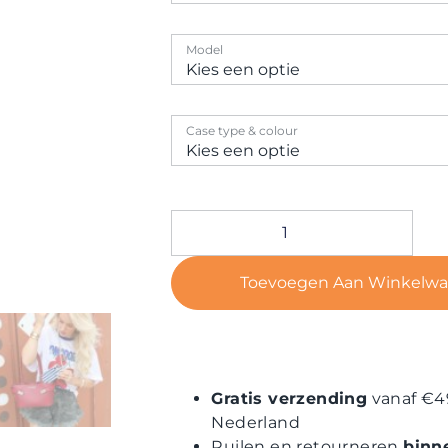
Model
Case type & colour
Toevoegen Aan Winkelw
Gratis verzending
vanaf €4
Nederland
Ruilen en retourneren
binn