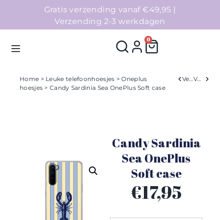
Gratis verzending vanaf €49,95 |
Verzending 2-3 werkdagen
0
Home
>
Leuke telefoonhoesjes
>
Oneplus
Verleden
Volgend
hoesjes
> Candy Sardinia Sea OnePlus Soft case
Homepage
Telefoonhoesjes
Candy Sardinia
Accessoires
Sea OnePlus
Soft case
Sale
€
17,95
Collecties