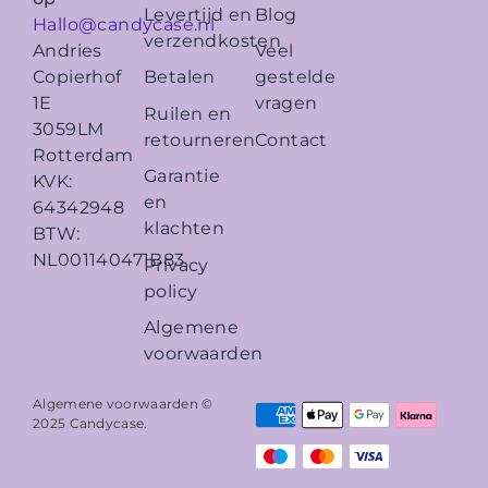
Levertijd en
Blog
Hallo@candycase.nl
verzendkosten
Veel
Andries
Betalen
gestelde
Copierhof
vragen
1E
Ruilen en
3059LM
retourneren
Contact
Rotterdam
Garantie
KVK:
en
64342948
klachten
BTW:
NL001140471B83
Privacy
policy
Algemene
voorwaarden
Algemene voorwaarden ©
2025
Candycase
.