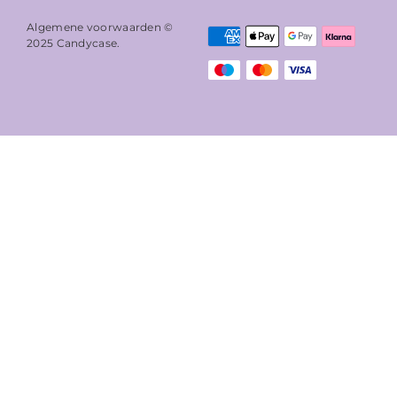
Algemene voorwaarden ©
2025
Candycase
.