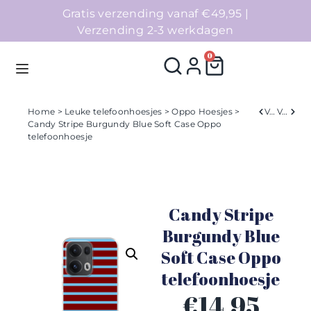
Gratis verzending vanaf €49,95 |
Verzending 2-3 werkdagen
0
Home
>
Leuke telefoonhoesjes
>
Oppo Hoesjes
>
Verleden
Volgend
Candy Stripe Burgundy Blue Soft Case Oppo
telefoonhoesje
Homepage
Telefoonhoesjes
Candy Stripe
Accessoires
Burgundy Blue
Sale
Soft Case Oppo
telefoonhoesje
Collecties
€
14,95