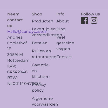
Neem
Shop
Info
Follow us
contact
Producten
About
op
Levertijd en
Blog
Hallo@candycase.nl
verzendkosten
Veel
Andries
Betalen
gestelde
Copierhof
vragen
1E
Ruilen en
3059LM
retourneren
Contact
Rotterdam
Garantie
KVK:
en
64342948
klachten
BTW:
NL001140471B83
Privacy
policy
Algemene
voorwaarden