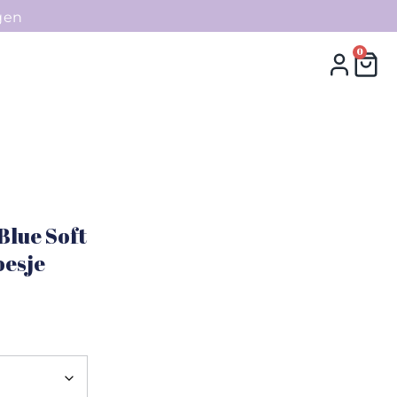
gen
0
0
Collecties
Contact
Blue Soft
oesje