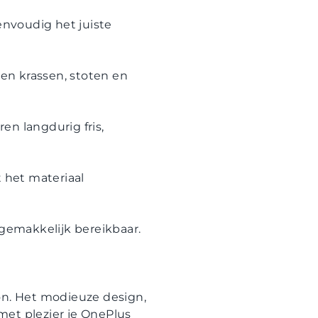
envoudig het juiste
en krassen, stoten en
en langdurig fris,
 het materiaal
 gemakkelijk bereikbaar.
foon. Het modieuze design,
met plezier je OnePlus