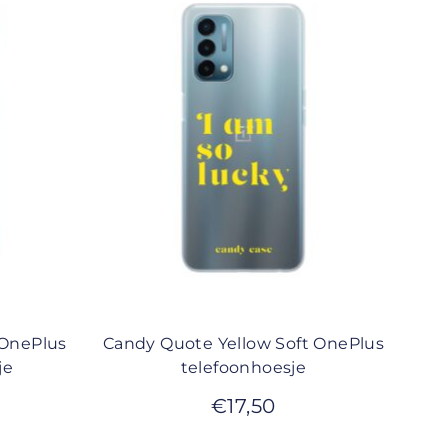
 OnePlus
Candy Quote Yellow Soft OnePlus
je
telefoonhoesje
€
17,50