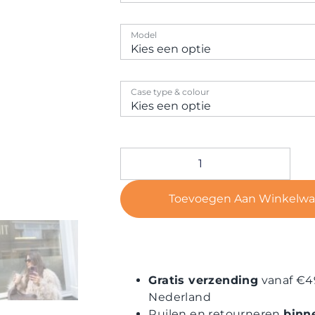
Model
Case type & colour
Toevoegen Aan Winkelw
Gratis verzending
vanaf €4
Nederland
Ruilen en retourneren
binn