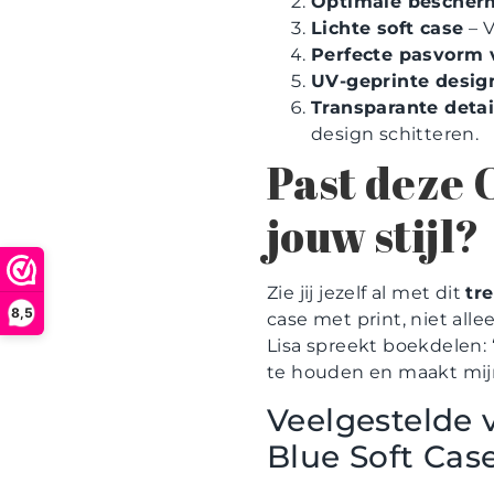
Optimale bescher
Lichte soft case
– V
Perfecte pasvorm 
UV-geprinte desig
Transparante detai
design schitteren.
Past deze 
jouw stijl?
Zie jij jezelf al met dit
tr
8,5
case met print, niet all
Lisa spreekt boekdelen: 
te houden en maakt mijn
Veelgestelde 
Blue Soft Cas