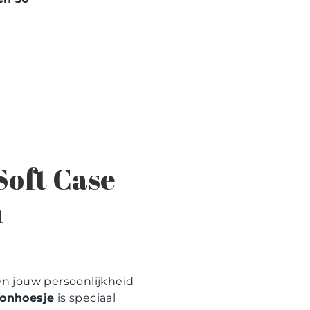
Soft Case
n
n jouw persoonlijkheid
oonhoesje
is speciaal