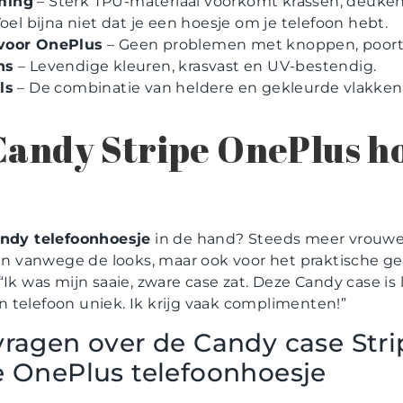
ming
– Sterk TPU-materiaal voorkomt krassen, deuken
oel bijna niet dat je een hoesje om je telefoon hebt.
voor OnePlus
– Geen problemen met knoppen, poorte
ns
– Levendige kleuren, krasvast en UV-bestendig.
ls
– De combinatie van heldere en gekleurde vlakken
Candy Stripe OnePlus ho
endy telefoonhoesje
in de hand? Steeds meer vrouwen
een vanwege de looks, maar ook voor het praktische g
“Ik was mijn saaie, zware case zat. Deze Candy case is 
 telefoon uniek. Ik krijg vaak complimenten!”
vragen over de Candy case Str
e OnePlus telefoonhoesje