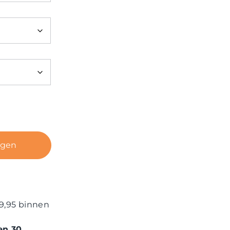
agen
9,95 binnen
en 30