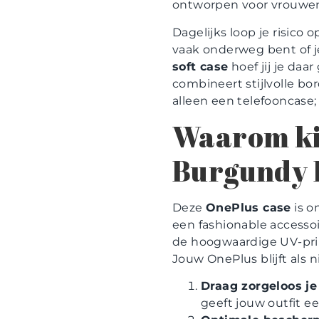
ontworpen voor vrouwen 
Dagelijks loop je risico 
vaak onderweg bent of je
soft case
hoef jij je da
combineert stijlvolle b
alleen een telefooncase;
Waarom kie
Burgundy B
Deze
OnePlus case
is o
een fashionable accessoi
de hoogwaardige UV-print 
Jouw OnePlus blijft als 
Draag zorgeloos je
geeft jouw outfit ee