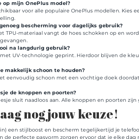
se op mijn OnePlus model?
schikbaar voor alle populaire OnePlus modellen. Kies e
lling.
 genoeg bescherming voor dagelijks gebruik?
het TPU-materiaal vangt de hoes schokken op en word
opgevangen.
mooi na langdurig gebruik?
et UV-technologie geprint. Hierdoor blijven de kleur
.
je makkelijk schoon te houden?
het eenvoudig schoon met een vochtige doek doordat
esje de knoppen en poorten?
esje sluit naadloos aan. Alle knoppen en poorten zijn
aag nog jouw keuze!
din) een stijlboost en bescherm tegelijkertijd je tele
n de perfecte pasvorm zorgen ervoor dat je elke dag 