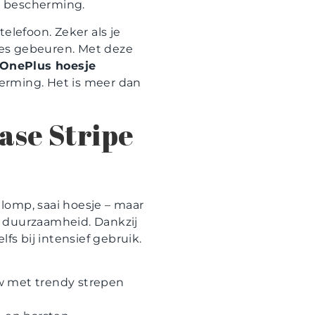
e bescherming.
telefoon. Zeker als je
kjes gebeuren. Met deze
OnePlus hoesje
erming. Het is meer dan
ase Stripe
omp, saai hoesje – maar
én duurzaamheid. Dankzij
fs bij intensief gebruik.
w met trendy strepen