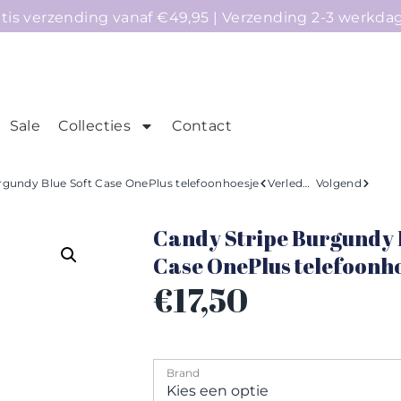
atis verzending vanaf €49,95 | Verzending 2-3 werkda
Sale
Collecties
Contact
mepage
Telefoonhoesjes
Accessoires
Sale
rgundy Blue Soft Case OnePlus telefoonhoesje
Verleden
Volgend
Candy Stripe Burgundy 
Case OnePlus telefoonh
€
17,50
Brand