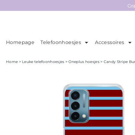
Gr
Homepage
Telefoonhoesjes
Accessoires
Ho
Homepage
Home
>
Leuke telefoonhoesjes
>
Oneplus hoesjes
> Candy Stripe Bu
Telefoonhoesjes
Accessoires
Sale
Collecties
Contact