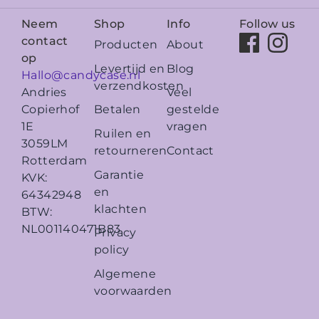
Neem
Shop
Info
Follow us
contact
Producten
About
op
Levertijd en
Blog
Hallo@candycase.nl
verzendkosten
Veel
Andries
Betalen
gestelde
Copierhof
vragen
1E
Ruilen en
3059LM
retourneren
Contact
Rotterdam
Garantie
KVK:
en
64342948
klachten
BTW:
NL001140471B83
Privacy
policy
Algemene
voorwaarden