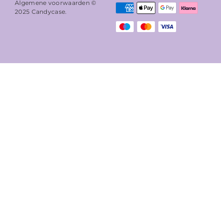
Algemene voorwaarden ©
2025
Candycase
.