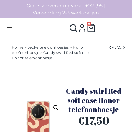
Gratis verzending vanaf €49,95 |
Verzending 2-3 werkdagen
0
Home
>
Leuke telefoonhoesjes
>
Honor
Verleden
Volgend
telefoonhoesje
> Candy swirl Red soft case
Honor telefoonhoesje
Homepage
Telefoonhoesjes
Candy swirl Red
Accessoires
soft case Honor
Sale
telefoonhoesje
€
17,50
Collecties