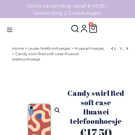
Gratis verzending vanaf €49,95 |
Verzending 2-3 werkdagen
0
Home
>
Leuke telefoonhoesjes
>
Huawei hoesjes
Verleden
Volgend
> Candy swirl Red soft case Huawei
telefoonhoesje
Homepage
Telefoonhoesjes
Candy swirl Red
Accessoires
soft case
Sale
Huawei
telefoonhoesje
Collecties
€
17,50