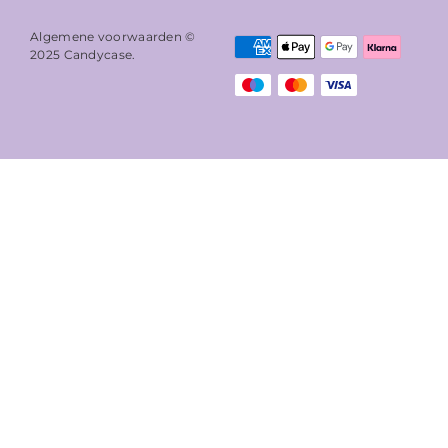
Algemene voorwaarden ©
2025
Candycase
.