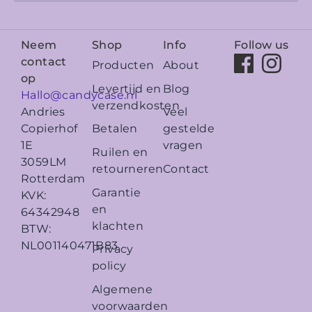
Neem
Shop
Info
Follow us
contact
Producten
About
op
Levertijd en
Blog
Hallo@candycase.nl
verzendkosten
Veel
Andries
Betalen
gestelde
Copierhof
vragen
1E
Ruilen en
3059LM
retourneren
Contact
Rotterdam
Garantie
KVK:
en
64342948
klachten
BTW:
NL001140471B83
Privacy
policy
Algemene
voorwaarden