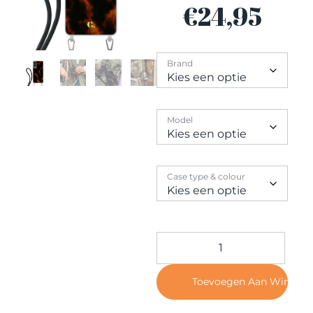
Contact
€
24,95
Brand
Model
Case type & colour
Toevoegen Aan Winkel