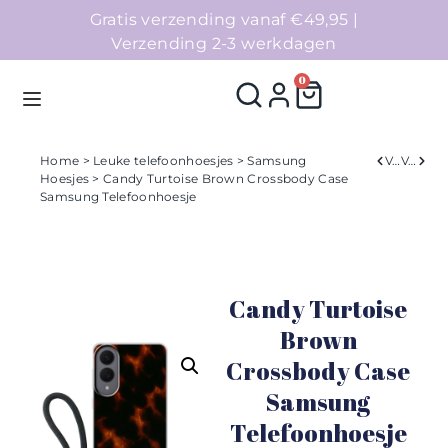
Gratis verzending vanaf €49,95 |
Verzending 2-3 werkdagen
0
Home
>
Leuke telefoonhoesjes
>
Samsung
Verleden
Volgend
Hoesjes
> Candy Turtoise Brown Crossbody Case
Samsung Telefoonhoesje
Homepage
Telefoonhoesjes
Candy Turtoise
Accessoires
Brown
Sale
Crossbody Case
Samsung
Collecties
Telefoonhoesje