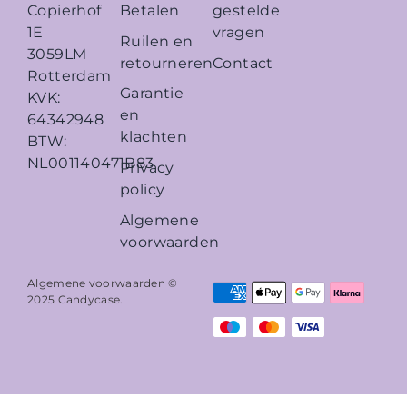
Betalen
gestelde
Copierhof
vragen
1E
Ruilen en
3059LM
retourneren
Contact
Rotterdam
Garantie
KVK:
en
64342948
klachten
BTW:
NL001140471B83
Privacy
policy
Algemene
voorwaarden
Algemene voorwaarden ©
2025
Candycase
.