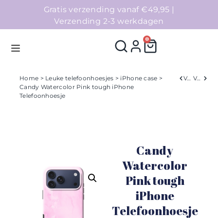
Gratis verzending vanaf €49,95 |
Verzending 2-3 werkdagen
0
Home
>
Leuke telefoonhoesjes
>
iPhone case
>
Verleden
Volgend
Candy Watercolor Pink tough iPhone
Telefoonhoesje
Homepage
Telefoonhoesjes
Candy
Accessoires
Watercolor
Sale
Pink tough
iPhone
Collecties
Telefoonhoesje