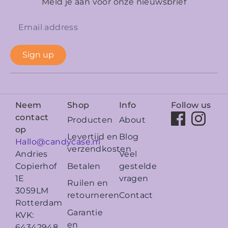
Meld je aan voor onze nieuwsbrief
Sign up
Neem
Shop
Info
Follow us
contact
Producten
About
op
Levertijd en
Blog
Hallo@candycase.nl
verzendkosten
Veel
Andries
Betalen
gestelde
Copierhof
vragen
1E
Ruilen en
3059LM
retourneren
Contact
Rotterdam
Garantie
KVK:
en
64342948