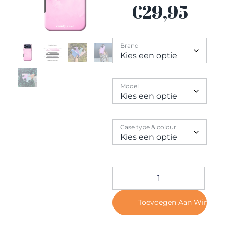
Contact
€
29,95
Brand
Model
Case type & colour
Toevoegen Aan Winkel