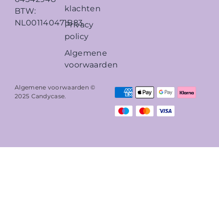
klachten
BTW:
NL001140471B83
Privacy
policy
Algemene
voorwaarden
Algemene voorwaarden ©
2025
Candycase
.