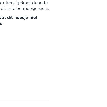
 worden afgekapt door de
dit telefoonhoesje kiest.
at dit hoesje niet
a.