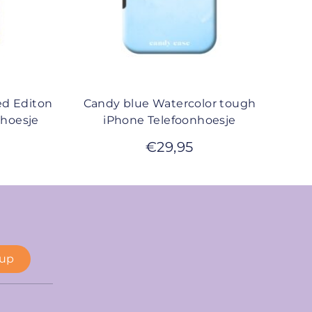
ed Editon
Candy blue Watercolor tough
nhoesje
iPhone Telefoonhoesje
€
29,95
 up