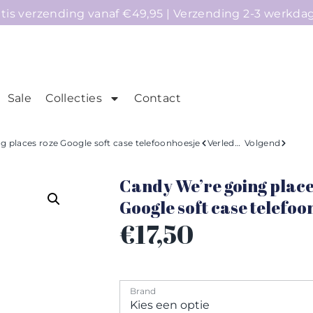
atis verzending vanaf €49,95 | Verzending 2-3 werkda
Sale
Collecties
Contact
mepage
Telefoonhoesjes
Accessoires
Sale
g places roze Google soft case telefoonhoesje
Verleden
Volgend
Candy We’re going place
Google soft case telefoo
€
17,50
Brand