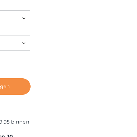
agen
9,95 binnen
en 30