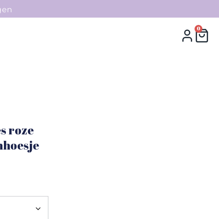
gen
0
0
Collecties
Contact
s roze
nhoesje