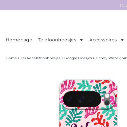
Gr
Homepage
Telefoonhoesjes
Accessoires
Ho
Homepage
Home
>
Leuke telefoonhoesjes
>
Google Hoesjes
> Candy We’re goin
Telefoonhoesjes
Accessoires
Sale
Collecties
Contact