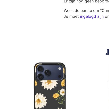
Er zijn nog geen beoord
Wees de eerste om “Cand
Je moet
ingelogd zijn
om
J