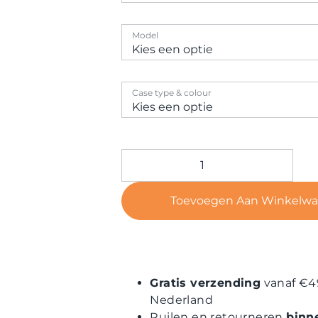
Model
Case type & colour
Toevoegen Aan Winkelw
Gratis verzending
vanaf €4
Nederland
Ruilen en retourneren
binn