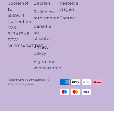
Betalen
gestelde
Copierhof
vragen
1E
Ruilen en
3059LM
retourneren
Contact
Rotterdam
Garantie
KVK:
en
64342948
klachten
BTW:
NL001140471B83
Privacy
policy
Algemene
voorwaarden
Algemene voorwaarden ©
2025
Candycase
.