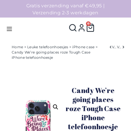
Gratis verzending vanaf €49,95 |
Verzending 2-3 werkdagen
0
Home
>
Leuke telefoonhoesjes
>
iPhone case
>
Verleden
Volgend
Candy We’re going places roze Tough Case
iPhone telefoonhoesje
Homepage
Telefoonhoesjes
Candy We’re
Accessoires
going places
Sale
roze Tough Case
iPhone
Collecties
telefoonhoesje