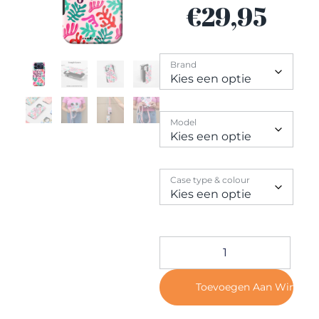
Contact
€
29,95
Brand
Model
Case type & colour
Toevoegen Aan Winkel