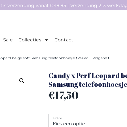
atis verzending vanaf €49,95 | Verzending 2-3 werkda
Sale
Collecties
Contact
mepage
Telefoonhoesjes
Accessoires
Sale
eopard beige soft Samsung telefoonhoesje
Verleden
Volgend
Candy x Perf Leopard be
Samsung telefoonhoesj
€
17,50
Brand