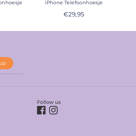
oonhoesje
iPhone Telefoonhoesje
€
29,95
 up
Follow us