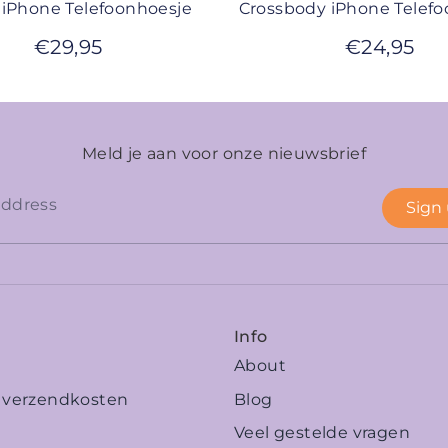
iPhone Telefoonhoesje
Crossbody iPhone Telef
€
29,95
€
24,95
Meld je aan voor onze nieuwsbrief
Sign
Info
About
n verzendkosten
Blog
Veel gestelde vragen