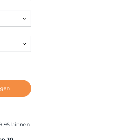
agen
9,95 binnen
en 30