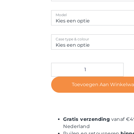
Model
Case type & colour
Toevoegen Aan Winkelw
Gratis verzending
vanaf €4
Nederland
Ruilen en retourneren
binn