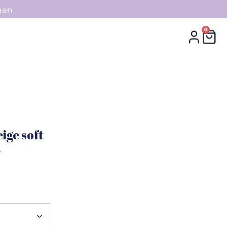
gen
0
0
Collecties
Contact
ige soft
e