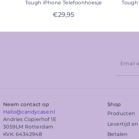
Tough iPhone Telefoonhoesje
Tough 
€
29,95
Neem contact op
Shop
Hallo@candycase.nl
Producten
Andries Copierhof 1E
Levertijd e
3059LM Rotterdam
Betalen
KVK: 64342948