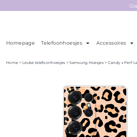
Gr
Homepage
Telefoonhoesjes
Accessoires
Ho
Homepage
Home
>
Leuke telefoonhoesjes
>
Samsung Hoesjes
> Candy x Perf L
Telefoonhoesjes
Accessoires
Sale
Collecties
Contact