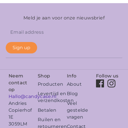
Meld je aan voor onze nieuwsbrief
Sign up
Neem
Shop
Info
Follow us
contact
Producten
About
op
Levertijd en
Blog
Hallo@candycase.nl
verzendkosten
Veel
Andries
Betalen
gestelde
Copierhof
vragen
1E
Ruilen en
3059LM
retourneren
Contact