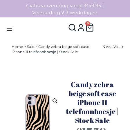
Gratis verzending vanaf €49,95 |
Verzending 2-3 werkdagen
0
Home
>
Sale
> Candy zebra beige soft case
Verleden
Volgend
iPhone 11 telefoonhoesje | Stock Sale
Homepage
Telefoonhoesjes
Candy zebra
Accessoires
beige soft case
iPhone 11
Sale
telefoonhoesje |
Collecties
Stock Sale