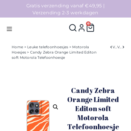
Gratis verzending vanaf €49,95 |
Verzending 2-3 werkdagen
0
Home
>
Leuke telefoonhoesjes
>
Motorola
Verleden
Volgend
Hoesjes
> Candy Zebra Orange Limited Editon
soft Motorola Telefoonhoesje
Homepage
Telefoonhoesjes
Candy Zebra
Accessoires
Orange Limited
Sale
Editon soft
Motorola
Collecties
Telefoonhoesje