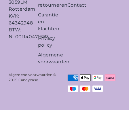
3059LM
retourneren
Contact
Rotterdam
Garantie
KVK:
en
64342948
klachten
BTW:
NL001140471B83
Privacy
policy
Algemene
voorwaarden
Algemene voorwaarden ©
2025
Candycase
.