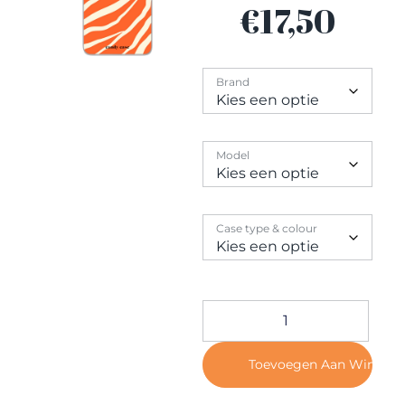
Contact
€
17,50
Brand
Model
Case type & colour
Toevoegen Aan Winkel