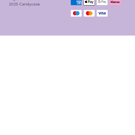
2025
Candycase
.