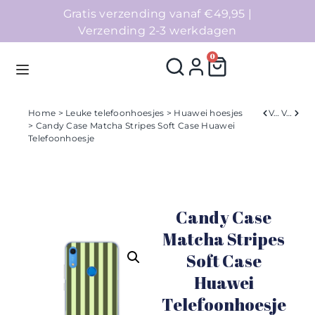
Gratis verzending vanaf €49,95 |
Verzending 2-3 werkdagen
0
Home
>
Leuke telefoonhoesjes
>
Huawei hoesjes
Verleden
Volgend
> Candy Case Matcha Stripes Soft Case Huawei
Telefoonhoesje
Homepage
Telefoonhoesjes
Candy Case
Accessoires
Matcha Stripes
Sale
Soft Case
Huawei
Collecties
Telefoonhoesje