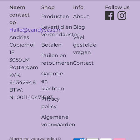
Neem
Shop
Info
Follow us
contact
Producten
About
op
Levertijd en
Blog
Hallo@candycase.nl
verzendkosten
Veel
Andries
Betalen
gestelde
Copierhof
vragen
1E
Ruilen en
3059LM
retourneren
Contact
Rotterdam
Garantie
KVK:
en
64342948
klachten
BTW:
NL001140471B83
Privacy
policy
Algemene
voorwaarden
Algemene voorwaarden ©