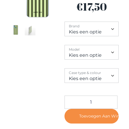
Contact
€
17,50
Brand
Model
Case type & colour
Toevoegen Aan Winkel