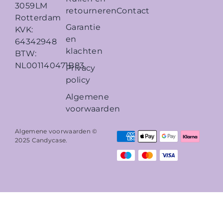
3059LM
retourneren
Contact
Rotterdam
Garantie
KVK:
en
64342948
klachten
BTW:
NL001140471B83
Privacy
policy
Algemene
voorwaarden
Algemene voorwaarden ©
2025
Candycase
.