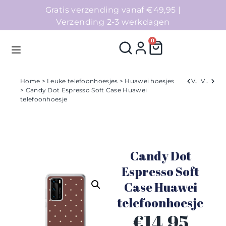
Gratis verzending vanaf €49,95 |
Verzending 2-3 werkdagen
0
Home
>
Leuke telefoonhoesjes
>
Huawei hoesjes
Verleden
Volgend
> Candy Dot Espresso Soft Case Huawei
telefoonhoesje
Homepage
Telefoonhoesjes
Candy Dot
Accessoires
Espresso Soft
Sale
Case Huawei
telefoonhoesje
Collecties
€
14,95