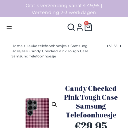
Gratis verzending vanaf €49,95 |
Verzending 2-3 werkdagen
0
Home
>
Leuke telefoonhoesjes
>
Samsung
Verleden
Volgend
Hoesjes
> Candy Checked Pink Tough Case
Samsung Telefoonhoesje
Homepage
Telefoonhoesjes
Candy Checked
Accessoires
Pink Tough Case
Sale
Samsung
Telefoonhoesje
Collecties
€
29,95