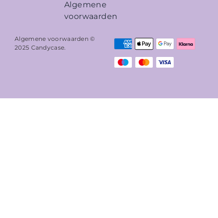
Algemene
voorwaarden
Algemene voorwaarden ©
2025
Candycase
.