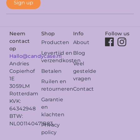
Sign up
Neem
Shop
Info
Follow us
contact
Producten
About
op
Levertijd en
Blog
Hallo@candycase.nl
verzendkosten
Veel
Andries
Betalen
gestelde
Copierhof
vragen
1E
Ruilen en
3059LM
retourneren
Contact
Rotterdam
Garantie
KVK:
en
64342948
klachten
BTW:
NL001140471B83
Privacy
policy